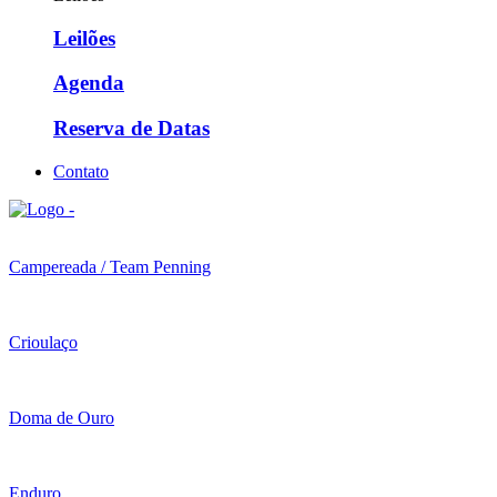
Leilões
Agenda
Reserva de Datas
Contato
Campereada / Team Penning
Crioulaço
Doma de Ouro
Enduro