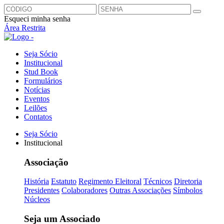
Esqueci minha senha
Área Restrita
Seja Sócio
Institucional
Stud Book
Formulários
Notícias
Eventos
Leilões
Contatos
Seja Sócio
Institucional
Associação
História
Estatuto
Regimento Eleitoral
Técnicos
Diretoria
Presidentes
Colaboradores
Outras Associações
Símbolos
Núcleos
Seja um Associado