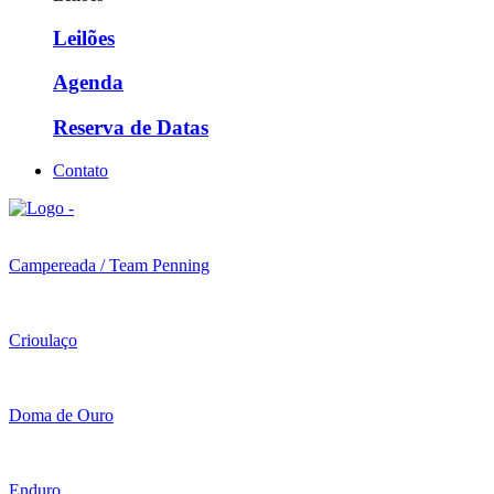
Leilões
Agenda
Reserva de Datas
Contato
Campereada / Team Penning
Crioulaço
Doma de Ouro
Enduro