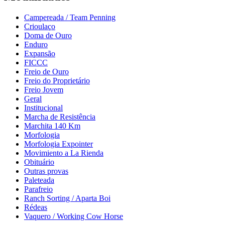
Campereada / Team Penning
Crioulaço
Doma de Ouro
Enduro
Expansão
FICCC
Freio de Ouro
Freio do Proprietário
Freio Jovem
Geral
Institucional
Marcha de Resistência
Marchita 140 Km
Morfologia
Morfologia Expointer
Movimiento a La Rienda
Obituário
Outras provas
Paleteada
Parafreio
Ranch Sorting / Aparta Boi
Rédeas
Vaquero / Working Cow Horse