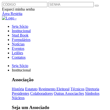
Esqueci minha senha
Área Restrita
Seja Sócio
Institucional
Stud Book
Formulários
Notícias
Eventos
Leilões
Contatos
Seja Sócio
Institucional
Associação
História
Estatuto
Regimento Eleitoral
Técnicos
Diretoria
Presidentes
Colaboradores
Outras Associações
Símbolos
Núcleos
Seja um Associado