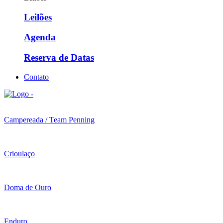
Leilões
Agenda
Reserva de Datas
Contato
Campereada / Team Penning
Crioulaço
Doma de Ouro
Enduro