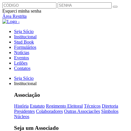
Esqueci minha senha
Área Restrita
Seja Sócio
Institucional
Stud Book
Formulários
Notícias
Eventos
Leilões
Contatos
Seja Sócio
Institucional
Associação
História
Estatuto
Regimento Eleitoral
Técnicos
Diretoria
Presidentes
Colaboradores
Outras Associações
Símbolos
Núcleos
Seja um Associado