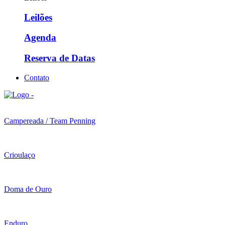
Leilões
Agenda
Reserva de Datas
Contato
Campereada / Team Penning
Crioulaço
Doma de Ouro
Enduro