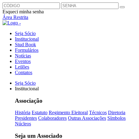
Esqueci minha senha
Área Restrita
Seja Sócio
Institucional
Stud Book
Formulários
Notícias
Eventos
Leilões
Contatos
Seja Sócio
Institucional
Associação
História
Estatuto
Regimento Eleitoral
Técnicos
Diretoria
Presidentes
Colaboradores
Outras Associações
Símbolos
Núcleos
Seja um Associado