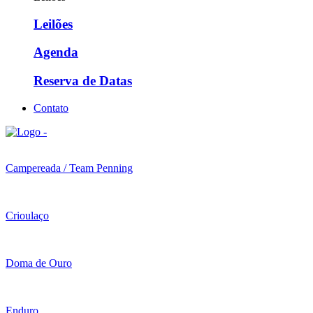
Leilões
Agenda
Reserva de Datas
Contato
Campereada / Team Penning
Crioulaço
Doma de Ouro
Enduro