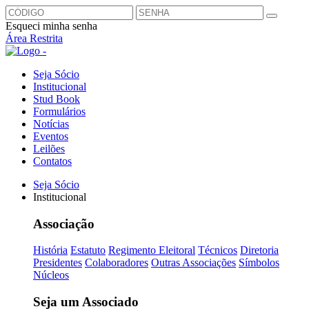
Esqueci minha senha
Área Restrita
Seja Sócio
Institucional
Stud Book
Formulários
Notícias
Eventos
Leilões
Contatos
Seja Sócio
Institucional
Associação
História
Estatuto
Regimento Eleitoral
Técnicos
Diretoria
Presidentes
Colaboradores
Outras Associações
Símbolos
Núcleos
Seja um Associado