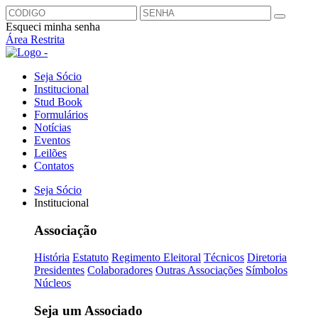
Esqueci minha senha
Área Restrita
Seja Sócio
Institucional
Stud Book
Formulários
Notícias
Eventos
Leilões
Contatos
Seja Sócio
Institucional
Associação
História
Estatuto
Regimento Eleitoral
Técnicos
Diretoria
Presidentes
Colaboradores
Outras Associações
Símbolos
Núcleos
Seja um Associado