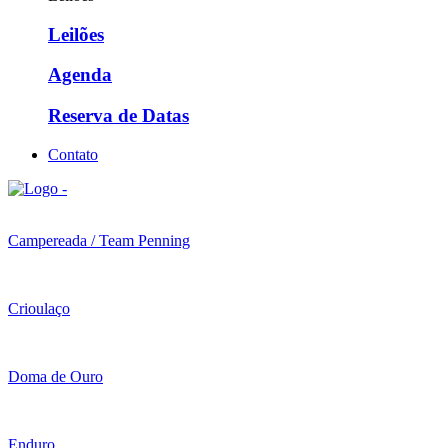
Leilões
Agenda
Reserva de Datas
Contato
Campereada / Team Penning
Crioulaço
Doma de Ouro
Enduro