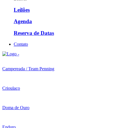
Leilões
Agenda
Reserva de Datas
Contato
Campereada / Team Penning
Crioulaço
Doma de Ouro
Enduro