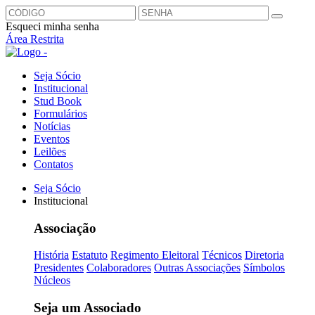
Esqueci minha senha
Área Restrita
Seja Sócio
Institucional
Stud Book
Formulários
Notícias
Eventos
Leilões
Contatos
Seja Sócio
Institucional
Associação
História
Estatuto
Regimento Eleitoral
Técnicos
Diretoria
Presidentes
Colaboradores
Outras Associações
Símbolos
Núcleos
Seja um Associado