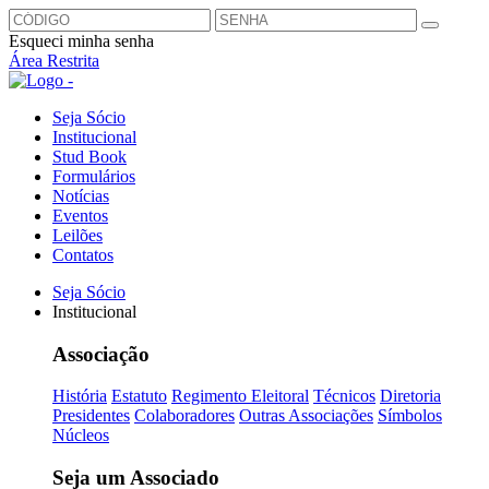
Esqueci minha senha
Área Restrita
Seja Sócio
Institucional
Stud Book
Formulários
Notícias
Eventos
Leilões
Contatos
Seja Sócio
Institucional
Associação
História
Estatuto
Regimento Eleitoral
Técnicos
Diretoria
Presidentes
Colaboradores
Outras Associações
Símbolos
Núcleos
Seja um Associado