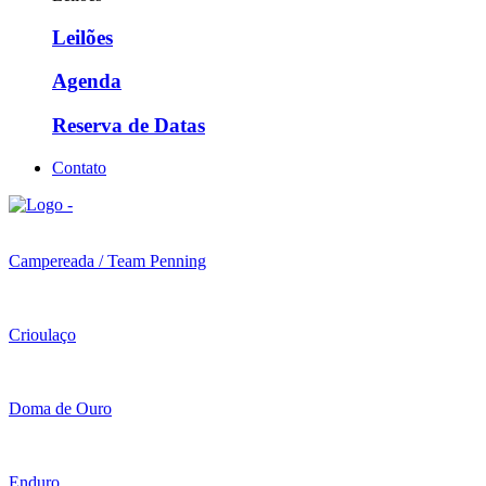
Leilões
Agenda
Reserva de Datas
Contato
Campereada / Team Penning
Crioulaço
Doma de Ouro
Enduro