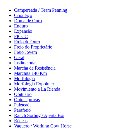
Campereada / Team Penning
Crioulaço
Doma de Ouro
Enduro
Expansão
FICCC
Freio de Ouro
Freio do Proprietário
Freio Jovem
Geral
Institucional
Marcha de Resistência
Marchita 140 Km
Morfologia
Morfologia Expointer
Movimiento a La Rienda
Obituário
Outras provas
Paleteada
Parafreio
Ranch Sorting / Aparta Boi
Rédeas
Vaquero / Working Cow Horse