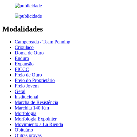
Modalidades
Campereada / Team Penning
Crioulaço
Doma de Ouro
Enduro
Expansão
FICCC
Freio de Ouro
Freio do Proprietário
Freio Jovem
Geral
Institucional
Marcha de Resistência
Marchita 140 Km
Morfologia
Morfologia Expointer
Movimiento a La Rienda
Obituário
Outras provas