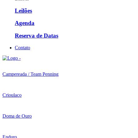
Leilões
Agenda
Reserva de Datas
Contato
Campereada / Team Penning
Crioulaço
Doma de Ouro
Enduro