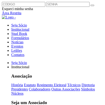
Esqueci minha senha
Área Restrita
Seja Sócio
Institucional
Stud Book
Formulários
Notícias
Eventos
Leilões
Contatos
Seja Sócio
Institucional
Associação
História
Estatuto
Regimento Eleitoral
Técnicos
Diretoria
Presidentes
Colaboradores
Outras Associações
Símbolos
Núcleos
Seja um Associado