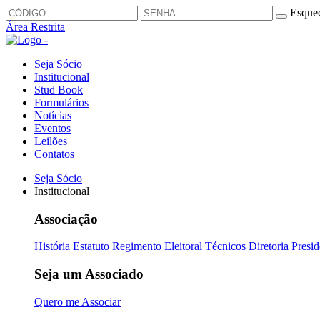
Esquec
Área Restrita
Seja Sócio
Institucional
Stud Book
Formulários
Notícias
Eventos
Leilões
Contatos
Seja Sócio
Institucional
Associação
História
Estatuto
Regimento Eleitoral
Técnicos
Diretoria
Presid
Seja um Associado
Quero me Associar