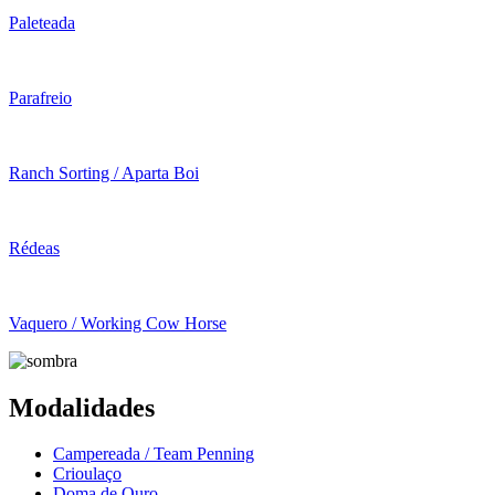
Paleteada
Parafreio
Ranch Sorting / Aparta Boi
Rédeas
Vaquero / Working Cow Horse
Modalidades
Campereada / Team Penning
Crioulaço
Doma de Ouro