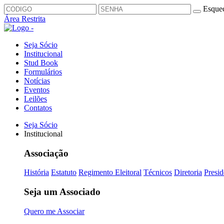
Esquec
Área Restrita
Seja Sócio
Institucional
Stud Book
Formulários
Notícias
Eventos
Leilões
Contatos
Seja Sócio
Institucional
Associação
História
Estatuto
Regimento Eleitoral
Técnicos
Diretoria
Presid
Seja um Associado
Quero me Associar