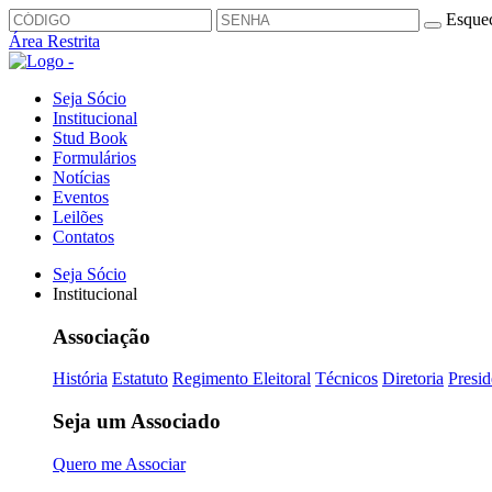
Esquec
Área Restrita
Seja Sócio
Institucional
Stud Book
Formulários
Notícias
Eventos
Leilões
Contatos
Seja Sócio
Institucional
Associação
História
Estatuto
Regimento Eleitoral
Técnicos
Diretoria
Presid
Seja um Associado
Quero me Associar