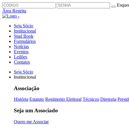
Esquec
Área Restrita
Seja Sócio
Institucional
Stud Book
Formulários
Notícias
Eventos
Leilões
Contatos
Seja Sócio
Institucional
Associação
História
Estatuto
Regimento Eleitoral
Técnicos
Diretoria
Presid
Seja um Associado
Quero me Associar