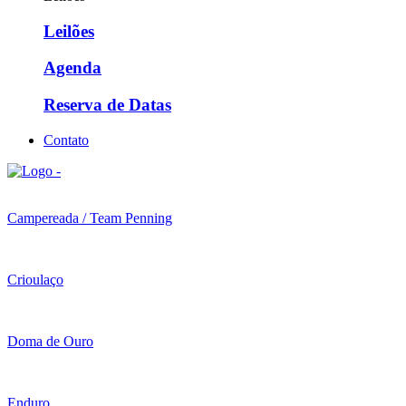
Leilões
Agenda
Reserva de Datas
Contato
Campereada / Team Penning
Crioulaço
Doma de Ouro
Enduro