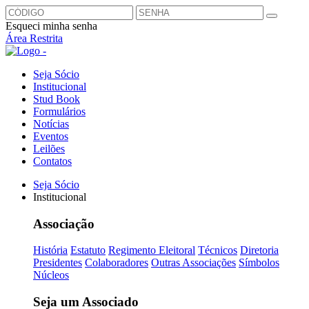
Esqueci minha senha
Área Restrita
Seja Sócio
Institucional
Stud Book
Formulários
Notícias
Eventos
Leilões
Contatos
Seja Sócio
Institucional
Associação
História
Estatuto
Regimento Eleitoral
Técnicos
Diretoria
Presidentes
Colaboradores
Outras Associações
Símbolos
Núcleos
Seja um Associado