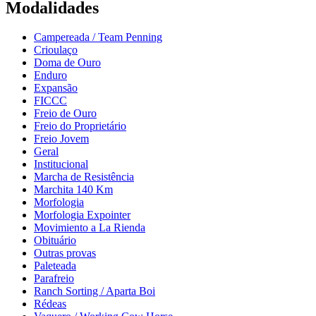
Modalidades
Campereada / Team Penning
Crioulaço
Doma de Ouro
Enduro
Expansão
FICCC
Freio de Ouro
Freio do Proprietário
Freio Jovem
Geral
Institucional
Marcha de Resistência
Marchita 140 Km
Morfologia
Morfologia Expointer
Movimiento a La Rienda
Obituário
Outras provas
Paleteada
Parafreio
Ranch Sorting / Aparta Boi
Rédeas