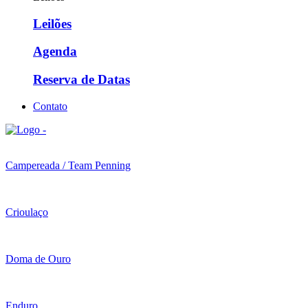
Leilões
Agenda
Reserva de Datas
Contato
Campereada / Team Penning
Crioulaço
Doma de Ouro
Enduro