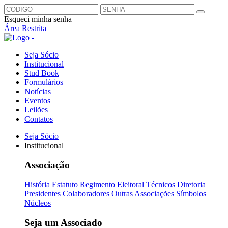
Esqueci minha senha
Área Restrita
Seja Sócio
Institucional
Stud Book
Formulários
Notícias
Eventos
Leilões
Contatos
Seja Sócio
Institucional
Associação
História
Estatuto
Regimento Eleitoral
Técnicos
Diretoria
Presidentes
Colaboradores
Outras Associações
Símbolos
Núcleos
Seja um Associado