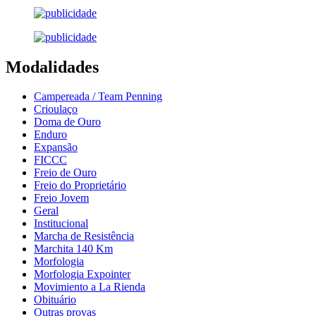
Modalidades
Campereada / Team Penning
Crioulaço
Doma de Ouro
Enduro
Expansão
FICCC
Freio de Ouro
Freio do Proprietário
Freio Jovem
Geral
Institucional
Marcha de Resistência
Marchita 140 Km
Morfologia
Morfologia Expointer
Movimiento a La Rienda
Obituário
Outras provas