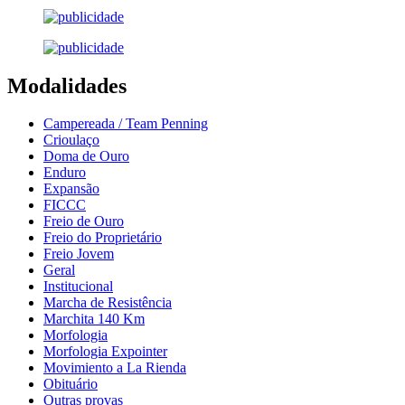
Modalidades
Campereada / Team Penning
Crioulaço
Doma de Ouro
Enduro
Expansão
FICCC
Freio de Ouro
Freio do Proprietário
Freio Jovem
Geral
Institucional
Marcha de Resistência
Marchita 140 Km
Morfologia
Morfologia Expointer
Movimiento a La Rienda
Obituário
Outras provas