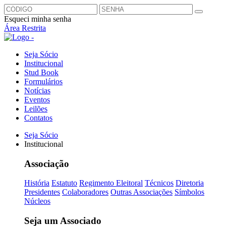
Esqueci minha senha
Área Restrita
Seja Sócio
Institucional
Stud Book
Formulários
Notícias
Eventos
Leilões
Contatos
Seja Sócio
Institucional
Associação
História
Estatuto
Regimento Eleitoral
Técnicos
Diretoria
Presidentes
Colaboradores
Outras Associações
Símbolos
Núcleos
Seja um Associado