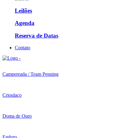
Leilões
Agenda
Reserva de Datas
Contato
Campereada / Team Penning
Crioulaço
Doma de Ouro
Enduro