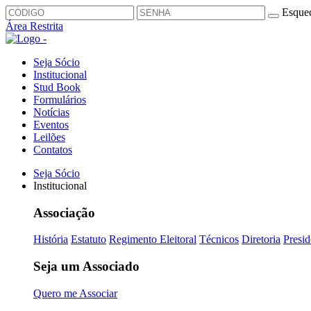
Esquec
Área Restrita
Seja Sócio
Institucional
Stud Book
Formulários
Notícias
Eventos
Leilões
Contatos
Seja Sócio
Institucional
Associação
História
Estatuto
Regimento Eleitoral
Técnicos
Diretoria
Presid
Seja um Associado
Quero me Associar