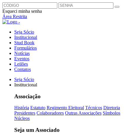
Esqueci minha senha
Área Restrita
Seja Sócio
Institucional
Stud Book
Formulários
Notícias
Eventos
Leilões
Contatos
Seja Sócio
Institucional
Associação
História
Estatuto
Regimento Eleitoral
Técnicos
Diretoria
Presidentes
Colaboradores
Outras Associações
Símbolos
Núcleos
Seja um Associado