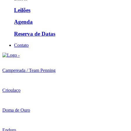
Leilões
Agenda
Reserva de Datas
Contato
Campereada / Team Penning
Crioulaço
Doma de Ouro
Enduro