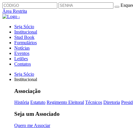
Esquec
Área Restrita
Seja Sócio
Institucional
Stud Book
Formulários
Notícias
Eventos
Leilões
Contatos
Seja Sócio
Institucional
Associação
História
Estatuto
Regimento Eleitoral
Técnicos
Diretoria
Presid
Seja um Associado
Quero me Associar