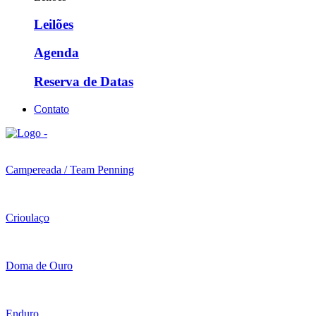
Leilões
Agenda
Reserva de Datas
Contato
Campereada / Team Penning
Crioulaço
Doma de Ouro
Enduro