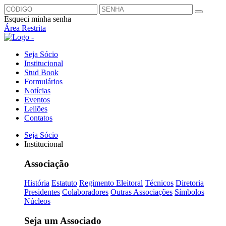
Esqueci minha senha
Área Restrita
Seja Sócio
Institucional
Stud Book
Formulários
Notícias
Eventos
Leilões
Contatos
Seja Sócio
Institucional
Associação
História
Estatuto
Regimento Eleitoral
Técnicos
Diretoria
Presidentes
Colaboradores
Outras Associações
Símbolos
Núcleos
Seja um Associado