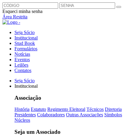
Esqueci minha senha
Área Restrita
Seja Sócio
Institucional
Stud Book
Formulários
Notícias
Eventos
Leilões
Contatos
Seja Sócio
Institucional
Associação
História
Estatuto
Regimento Eleitoral
Técnicos
Diretoria
Presidentes
Colaboradores
Outras Associações
Símbolos
Núcleos
Seja um Associado