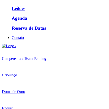
Leilões
Agenda
Reserva de Datas
Contato
Campereada / Team Penning
Crioulaço
Doma de Ouro
Enduro