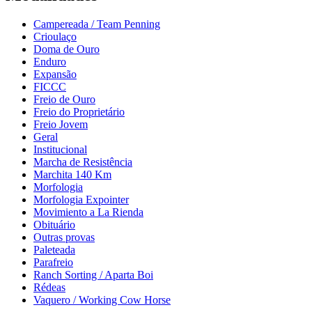
Campereada / Team Penning
Crioulaço
Doma de Ouro
Enduro
Expansão
FICCC
Freio de Ouro
Freio do Proprietário
Freio Jovem
Geral
Institucional
Marcha de Resistência
Marchita 140 Km
Morfologia
Morfologia Expointer
Movimiento a La Rienda
Obituário
Outras provas
Paleteada
Parafreio
Ranch Sorting / Aparta Boi
Rédeas
Vaquero / Working Cow Horse