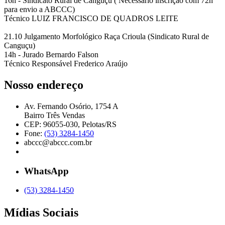
16h - Sindicato Rural de Canguçu ( Necessário inscrição com 72h
para envio a ABCCC)
Técnico LUIZ FRANCISCO DE QUADROS LEITE
21.10 Julgamento Morfológico Raça Crioula (Sindicato Rural de
Canguçu)
14h - Jurado Bernardo Falson
Técnico Responsável Frederico Araújo
Nosso endereço
Av. Fernando Osório, 1754 A
Bairro Três Vendas
CEP: 96055-030, Pelotas/RS
Fone:
(53) 3284-1450
abccc@abccc.com.br
WhatsApp
(53) 3284-1450
Mídias Sociais