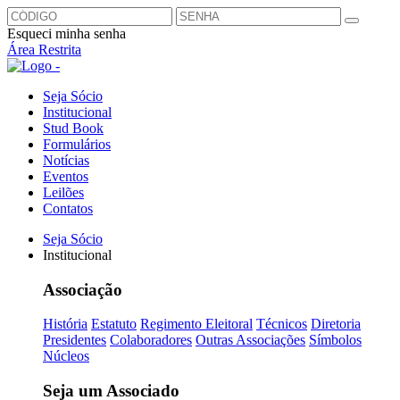
Esqueci minha senha
Área Restrita
Seja Sócio
Institucional
Stud Book
Formulários
Notícias
Eventos
Leilões
Contatos
Seja Sócio
Institucional
Associação
História
Estatuto
Regimento Eleitoral
Técnicos
Diretoria
Presidentes
Colaboradores
Outras Associações
Símbolos
Núcleos
Seja um Associado