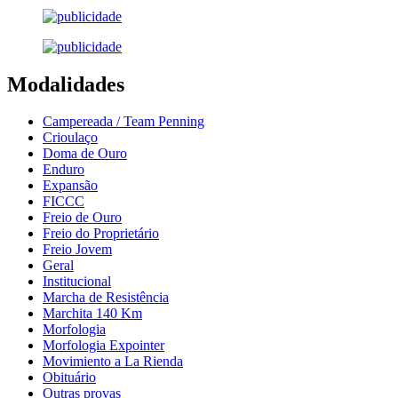
Modalidades
Campereada / Team Penning
Crioulaço
Doma de Ouro
Enduro
Expansão
FICCC
Freio de Ouro
Freio do Proprietário
Freio Jovem
Geral
Institucional
Marcha de Resistência
Marchita 140 Km
Morfologia
Morfologia Expointer
Movimiento a La Rienda
Obituário
Outras provas