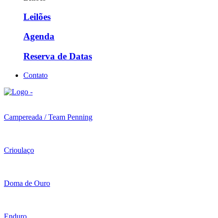
Leilões
Agenda
Reserva de Datas
Contato
Campereada / Team Penning
Crioulaço
Doma de Ouro
Enduro