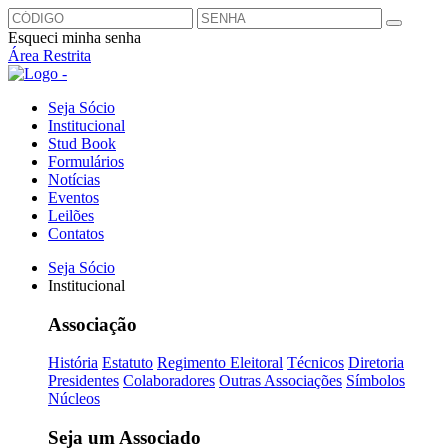
Esqueci minha senha
Área Restrita
Seja Sócio
Institucional
Stud Book
Formulários
Notícias
Eventos
Leilões
Contatos
Seja Sócio
Institucional
Associação
História
Estatuto
Regimento Eleitoral
Técnicos
Diretoria
Presidentes
Colaboradores
Outras Associações
Símbolos
Núcleos
Seja um Associado