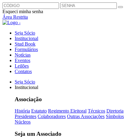
Esqueci minha senha
Área Restrita
Seja Sócio
Institucional
Stud Book
Formulários
Notícias
Eventos
Leilões
Contatos
Seja Sócio
Institucional
Associação
História
Estatuto
Regimento Eleitoral
Técnicos
Diretoria
Presidentes
Colaboradores
Outras Associações
Símbolos
Núcleos
Seja um Associado