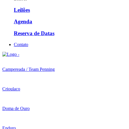
Leilões
Agenda
Reserva de Datas
Contato
Campereada / Team Penning
Crioulaço
Doma de Ouro
Enduro