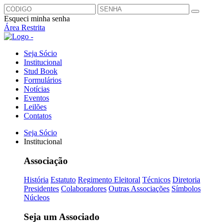
Esqueci minha senha
Área Restrita
Seja Sócio
Institucional
Stud Book
Formulários
Notícias
Eventos
Leilões
Contatos
Seja Sócio
Institucional
Associação
História
Estatuto
Regimento Eleitoral
Técnicos
Diretoria
Presidentes
Colaboradores
Outras Associações
Símbolos
Núcleos
Seja um Associado