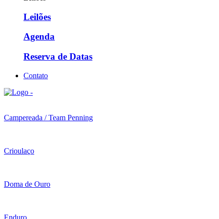
Leilões
Agenda
Reserva de Datas
Contato
Campereada / Team Penning
Crioulaço
Doma de Ouro
Enduro