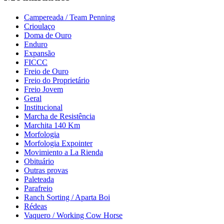
Campereada / Team Penning
Crioulaço
Doma de Ouro
Enduro
Expansão
FICCC
Freio de Ouro
Freio do Proprietário
Freio Jovem
Geral
Institucional
Marcha de Resistência
Marchita 140 Km
Morfologia
Morfologia Expointer
Movimiento a La Rienda
Obituário
Outras provas
Paleteada
Parafreio
Ranch Sorting / Aparta Boi
Rédeas
Vaquero / Working Cow Horse