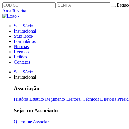
Esquec
Área Restrita
Seja Sócio
Institucional
Stud Book
Formulários
Notícias
Eventos
Leilões
Contatos
Seja Sócio
Institucional
Associação
História
Estatuto
Regimento Eleitoral
Técnicos
Diretoria
Presid
Seja um Associado
Quero me Associar