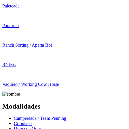
Paleteada
Parafreio
Ranch Sorting / Aparta Boi
Rédeas
Vaquero / Working Cow Horse
Modalidades
Campereada / Team Penning
Crioulaço
Doma de Ouro