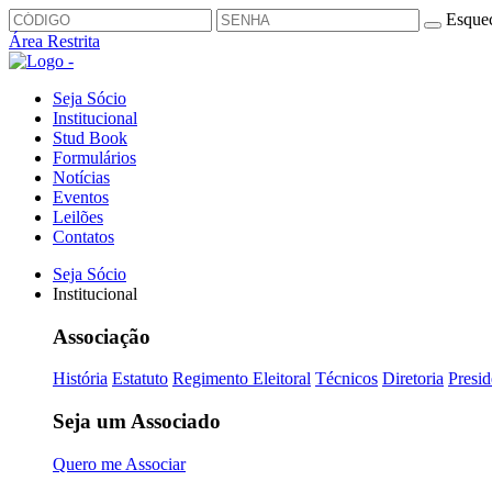
Esquec
Área Restrita
Seja Sócio
Institucional
Stud Book
Formulários
Notícias
Eventos
Leilões
Contatos
Seja Sócio
Institucional
Associação
História
Estatuto
Regimento Eleitoral
Técnicos
Diretoria
Presid
Seja um Associado
Quero me Associar