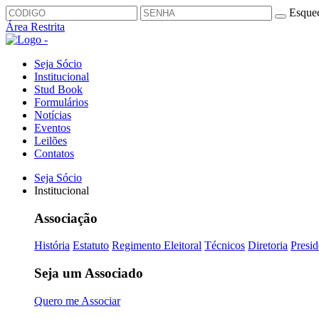
Esquec
Área Restrita
Seja Sócio
Institucional
Stud Book
Formulários
Notícias
Eventos
Leilões
Contatos
Seja Sócio
Institucional
Associação
História
Estatuto
Regimento Eleitoral
Técnicos
Diretoria
Presid
Seja um Associado
Quero me Associar