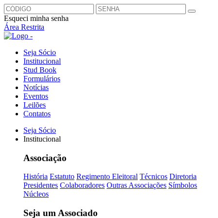
Esqueci minha senha
Área Restrita
Seja Sócio
Institucional
Stud Book
Formulários
Notícias
Eventos
Leilões
Contatos
Seja Sócio
Institucional
Associação
História
Estatuto
Regimento Eleitoral
Técnicos
Diretoria
Presidentes
Colaboradores
Outras Associações
Símbolos
Núcleos
Seja um Associado