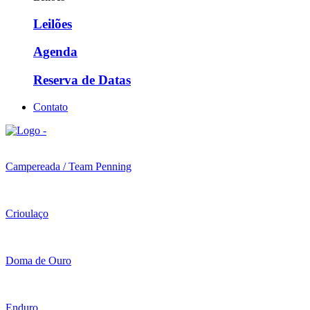
Leilões
Agenda
Reserva de Datas
Contato
Campereada / Team Penning
Crioulaço
Doma de Ouro
Enduro