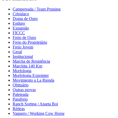
Campereada / Team Penning
Crioulaço
Doma de Ouro
Enduro
Expansão
FICCC
Freio de Ouro
Freio do Proprietário
Freio Jovem
Geral
Institucional
Marcha de Resistência
Marchita 140 Km
Morfologia
Morfologia Expointer
Movimiento a La Rienda
Obituário
Outras provas
Paleteada
Parafreio
Ranch Sorting / Aparta Boi
Rédeas
Vaquero / Working Cow Horse