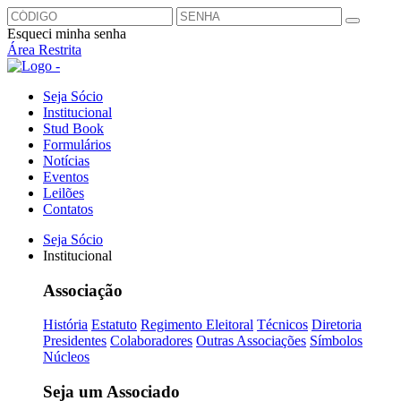
Esqueci minha senha
Área Restrita
Seja Sócio
Institucional
Stud Book
Formulários
Notícias
Eventos
Leilões
Contatos
Seja Sócio
Institucional
Associação
História
Estatuto
Regimento Eleitoral
Técnicos
Diretoria
Presidentes
Colaboradores
Outras Associações
Símbolos
Núcleos
Seja um Associado