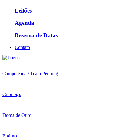
Leilões
Agenda
Reserva de Datas
Contato
Campereada / Team Penning
Crioulaço
Doma de Ouro
Enduro