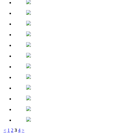
<
1
2
3
4
>