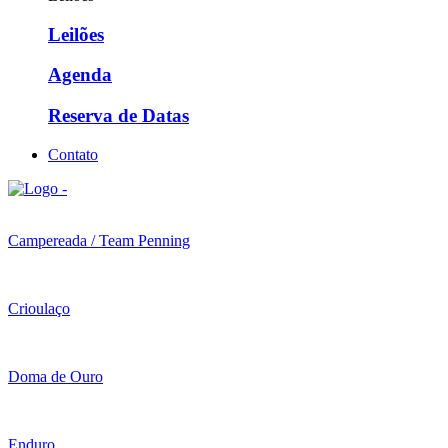
Leilões
Agenda
Reserva de Datas
Contato
Campereada / Team Penning
Crioulaço
Doma de Ouro
Enduro