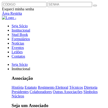
Esqueci minha senha
Área Restrita
Seja Sócio
Institucional
Stud Book
Formulários
Notícias
Eventos
Leilões
Contatos
Seja Sócio
Institucional
Associação
História
Estatuto
Regimento Eleitoral
Técnicos
Diretoria
Presidentes
Colaboradores
Outras Associações
Símbolos
Núcleos
Seja um Associado