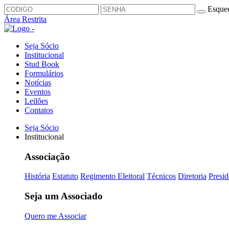
Esquec
Área Restrita
Seja Sócio
Institucional
Stud Book
Formulários
Notícias
Eventos
Leilões
Contatos
Seja Sócio
Institucional
Associação
História
Estatuto
Regimento Eleitoral
Técnicos
Diretoria
Presid
Seja um Associado
Quero me Associar