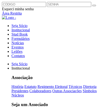
Esqueci minha senha
Área Restrita
Seja Sócio
Institucional
Stud Book
Formulários
Notícias
Eventos
Leilões
Contatos
Seja Sócio
Institucional
Associação
História
Estatuto
Regimento Eleitoral
Técnicos
Diretoria
Presidentes
Colaboradores
Outras Associações
Símbolos
Núcleos
Seja um Associado