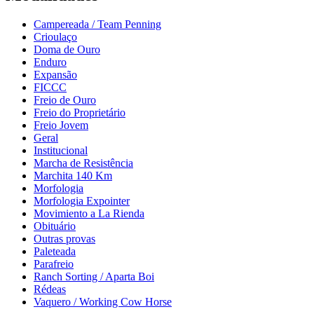
Campereada / Team Penning
Crioulaço
Doma de Ouro
Enduro
Expansão
FICCC
Freio de Ouro
Freio do Proprietário
Freio Jovem
Geral
Institucional
Marcha de Resistência
Marchita 140 Km
Morfologia
Morfologia Expointer
Movimiento a La Rienda
Obituário
Outras provas
Paleteada
Parafreio
Ranch Sorting / Aparta Boi
Rédeas
Vaquero / Working Cow Horse