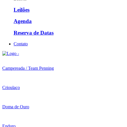
Leilões
Agenda
Reserva de Datas
Contato
Campereada / Team Penning
Crioulaço
Doma de Ouro
Enduro