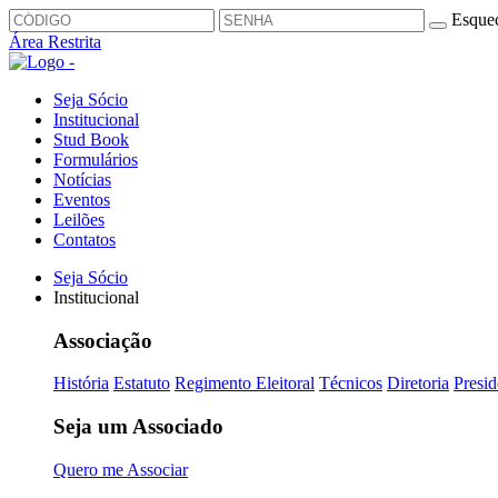
Esquec
Área Restrita
Seja Sócio
Institucional
Stud Book
Formulários
Notícias
Eventos
Leilões
Contatos
Seja Sócio
Institucional
Associação
História
Estatuto
Regimento Eleitoral
Técnicos
Diretoria
Presid
Seja um Associado
Quero me Associar