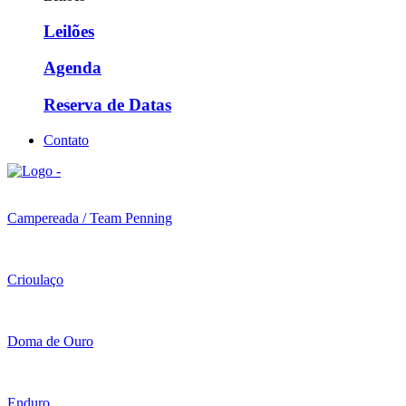
Leilões
Agenda
Reserva de Datas
Contato
Campereada / Team Penning
Crioulaço
Doma de Ouro
Enduro