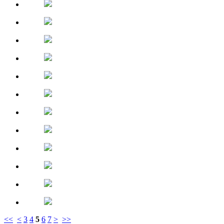
<<
<
3
4
5
6
7
>
>>