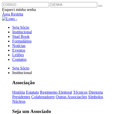
Esqueci minha senha
Área Restrita
Seja Sócio
Institucional
Stud Book
Formulários
Notícias
Eventos
Leilões
Contatos
Seja Sócio
Institucional
Associação
História
Estatuto
Regimento Eleitoral
Técnicos
Diretoria
Presidentes
Colaboradores
Outras Associações
Símbolos
Núcleos
Seja um Associado