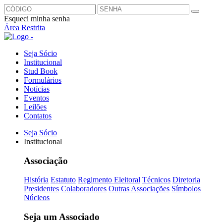
Esqueci minha senha
Área Restrita
Seja Sócio
Institucional
Stud Book
Formulários
Notícias
Eventos
Leilões
Contatos
Seja Sócio
Institucional
Associação
História
Estatuto
Regimento Eleitoral
Técnicos
Diretoria
Presidentes
Colaboradores
Outras Associações
Símbolos
Núcleos
Seja um Associado