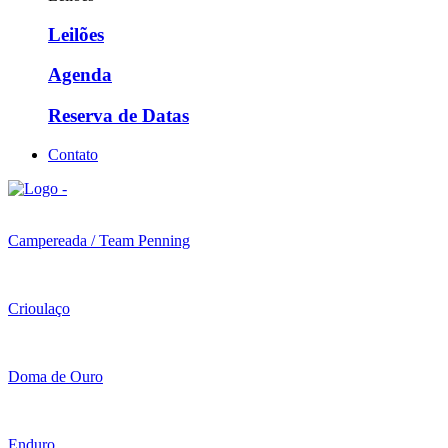
Leilões
Agenda
Reserva de Datas
Contato
Campereada / Team Penning
Crioulaço
Doma de Ouro
Enduro