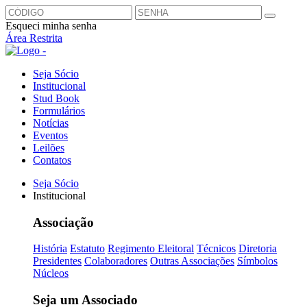
Esqueci minha senha
Área Restrita
Seja Sócio
Institucional
Stud Book
Formulários
Notícias
Eventos
Leilões
Contatos
Seja Sócio
Institucional
Associação
História
Estatuto
Regimento Eleitoral
Técnicos
Diretoria
Presidentes
Colaboradores
Outras Associações
Símbolos
Núcleos
Seja um Associado