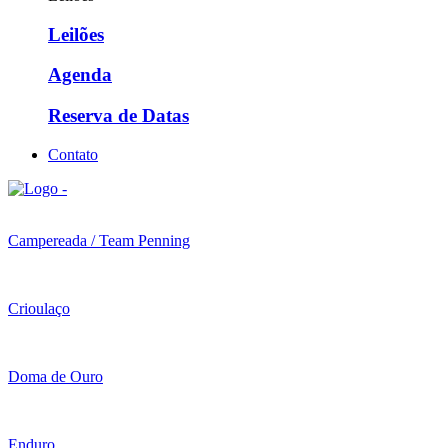
Leilões
Agenda
Reserva de Datas
Contato
Campereada / Team Penning
Crioulaço
Doma de Ouro
Enduro