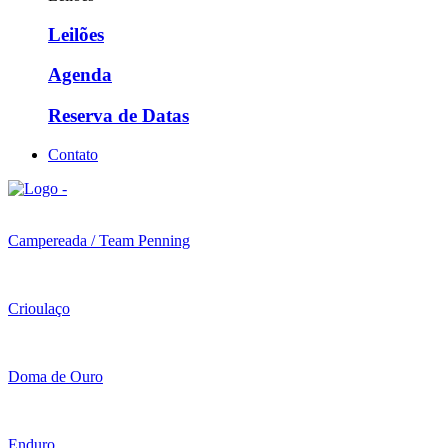
Leilões
Agenda
Reserva de Datas
Contato
Campereada / Team Penning
Crioulaço
Doma de Ouro
Enduro