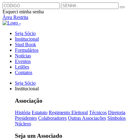
Esqueci minha senha
Área Restrita
Seja Sócio
Institucional
Stud Book
Formulários
Notícias
Eventos
Leilões
Contatos
Seja Sócio
Institucional
Associação
História
Estatuto
Regimento Eleitoral
Técnicos
Diretoria
Presidentes
Colaboradores
Outras Associações
Símbolos
Núcleos
Seja um Associado