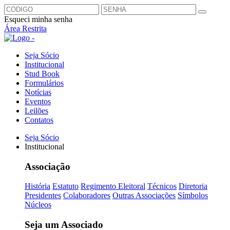
Esqueci minha senha
Área Restrita
Seja Sócio
Institucional
Stud Book
Formulários
Notícias
Eventos
Leilões
Contatos
Seja Sócio
Institucional
Associação
História
Estatuto
Regimento Eleitoral
Técnicos
Diretoria
Presidentes
Colaboradores
Outras Associações
Símbolos
Núcleos
Seja um Associado