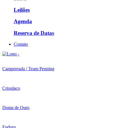
Leilões
Agenda
Reserva de Datas
Contato
Campereada / Team Penning
Crioulaço
Doma de Ouro
Enduro