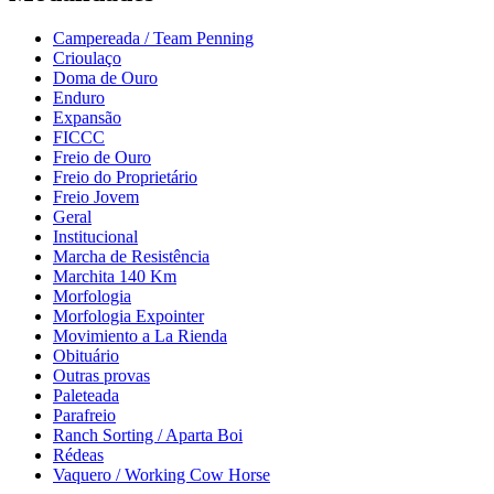
Campereada / Team Penning
Crioulaço
Doma de Ouro
Enduro
Expansão
FICCC
Freio de Ouro
Freio do Proprietário
Freio Jovem
Geral
Institucional
Marcha de Resistência
Marchita 140 Km
Morfologia
Morfologia Expointer
Movimiento a La Rienda
Obituário
Outras provas
Paleteada
Parafreio
Ranch Sorting / Aparta Boi
Rédeas
Vaquero / Working Cow Horse