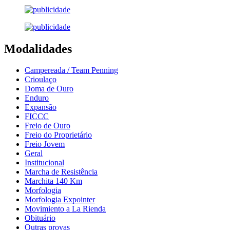
Modalidades
Campereada / Team Penning
Crioulaço
Doma de Ouro
Enduro
Expansão
FICCC
Freio de Ouro
Freio do Proprietário
Freio Jovem
Geral
Institucional
Marcha de Resistência
Marchita 140 Km
Morfologia
Morfologia Expointer
Movimiento a La Rienda
Obituário
Outras provas