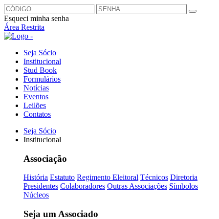
Esqueci minha senha
Área Restrita
Seja Sócio
Institucional
Stud Book
Formulários
Notícias
Eventos
Leilões
Contatos
Seja Sócio
Institucional
Associação
História
Estatuto
Regimento Eleitoral
Técnicos
Diretoria
Presidentes
Colaboradores
Outras Associações
Símbolos
Núcleos
Seja um Associado