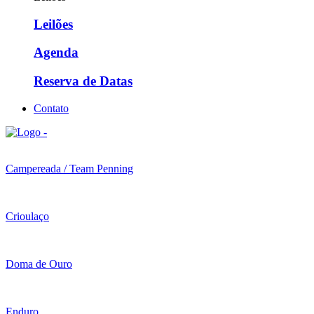
Leilões
Agenda
Reserva de Datas
Contato
Campereada / Team Penning
Crioulaço
Doma de Ouro
Enduro