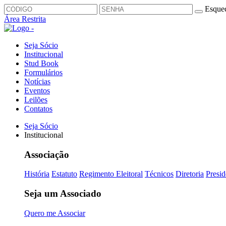
Esquec
Área Restrita
Seja Sócio
Institucional
Stud Book
Formulários
Notícias
Eventos
Leilões
Contatos
Seja Sócio
Institucional
Associação
História
Estatuto
Regimento Eleitoral
Técnicos
Diretoria
Presid
Seja um Associado
Quero me Associar