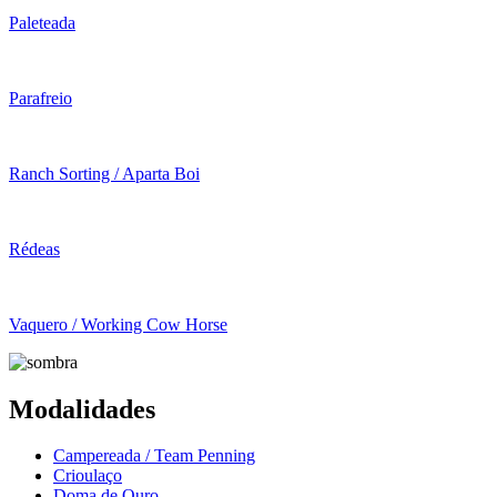
Paleteada
Parafreio
Ranch Sorting / Aparta Boi
Rédeas
Vaquero / Working Cow Horse
Modalidades
Campereada / Team Penning
Crioulaço
Doma de Ouro