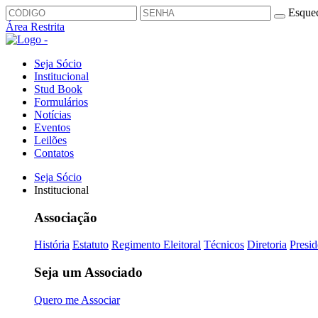
Esquec
Área Restrita
Seja Sócio
Institucional
Stud Book
Formulários
Notícias
Eventos
Leilões
Contatos
Seja Sócio
Institucional
Associação
História
Estatuto
Regimento Eleitoral
Técnicos
Diretoria
Presid
Seja um Associado
Quero me Associar