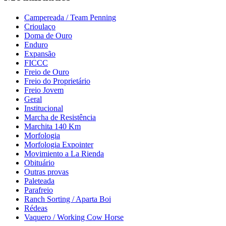
Campereada / Team Penning
Crioulaço
Doma de Ouro
Enduro
Expansão
FICCC
Freio de Ouro
Freio do Proprietário
Freio Jovem
Geral
Institucional
Marcha de Resistência
Marchita 140 Km
Morfologia
Morfologia Expointer
Movimiento a La Rienda
Obituário
Outras provas
Paleteada
Parafreio
Ranch Sorting / Aparta Boi
Rédeas
Vaquero / Working Cow Horse