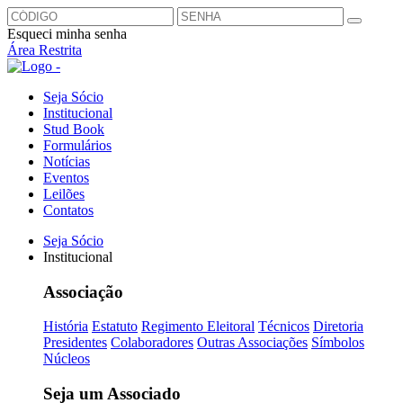
Esqueci minha senha
Área Restrita
Seja Sócio
Institucional
Stud Book
Formulários
Notícias
Eventos
Leilões
Contatos
Seja Sócio
Institucional
Associação
História
Estatuto
Regimento Eleitoral
Técnicos
Diretoria
Presidentes
Colaboradores
Outras Associações
Símbolos
Núcleos
Seja um Associado