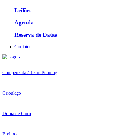
Leilões
Agenda
Reserva de Datas
Contato
Campereada / Team Penning
Crioulaço
Doma de Ouro
Enduro