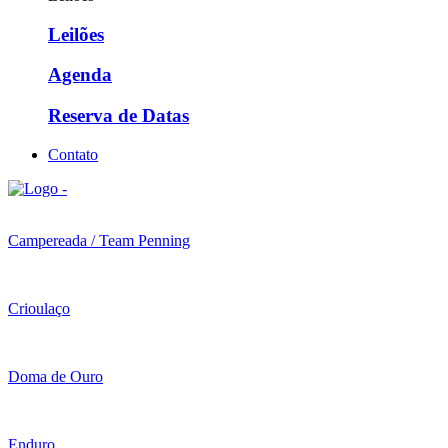
Leilões
Agenda
Reserva de Datas
Contato
Campereada / Team Penning
Crioulaço
Doma de Ouro
Enduro