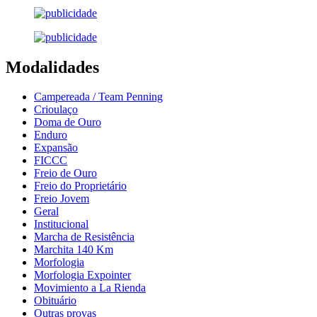
Modalidades
Campereada / Team Penning
Crioulaço
Doma de Ouro
Enduro
Expansão
FICCC
Freio de Ouro
Freio do Proprietário
Freio Jovem
Geral
Institucional
Marcha de Resistência
Marchita 140 Km
Morfologia
Morfologia Expointer
Movimiento a La Rienda
Obituário
Outras provas