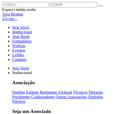
Esqueci minha senha
Área Restrita
Seja Sócio
Institucional
Stud Book
Formulários
Notícias
Eventos
Leilões
Contatos
Seja Sócio
Institucional
Associação
História
Estatuto
Regimento Eleitoral
Técnicos
Diretoria
Presidentes
Colaboradores
Outras Associações
Símbolos
Núcleos
Seja um Associado