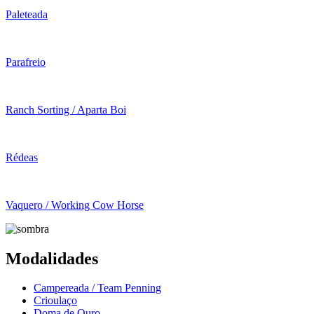
Paleteada
Parafreio
Ranch Sorting / Aparta Boi
Rédeas
Vaquero / Working Cow Horse
Modalidades
Campereada / Team Penning
Crioulaço
Doma de Ouro