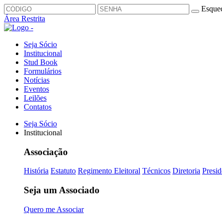
Esquec
Área Restrita
Seja Sócio
Institucional
Stud Book
Formulários
Notícias
Eventos
Leilões
Contatos
Seja Sócio
Institucional
Associação
História
Estatuto
Regimento Eleitoral
Técnicos
Diretoria
Presid
Seja um Associado
Quero me Associar