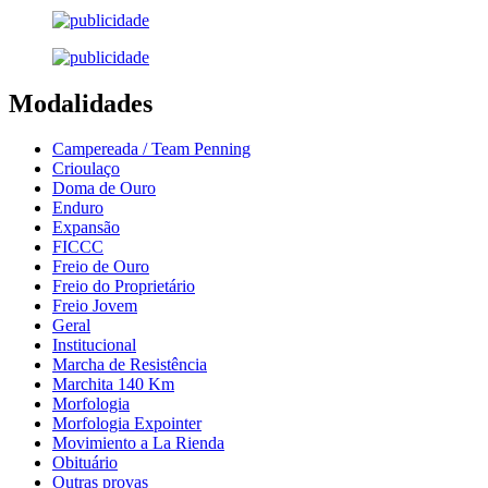
Modalidades
Campereada / Team Penning
Crioulaço
Doma de Ouro
Enduro
Expansão
FICCC
Freio de Ouro
Freio do Proprietário
Freio Jovem
Geral
Institucional
Marcha de Resistência
Marchita 140 Km
Morfologia
Morfologia Expointer
Movimiento a La Rienda
Obituário
Outras provas