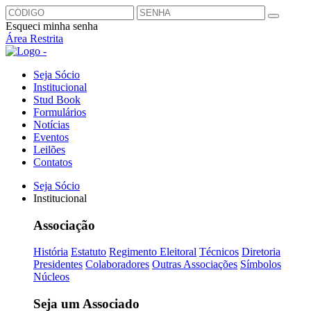
Esqueci minha senha
Área Restrita
Seja Sócio
Institucional
Stud Book
Formulários
Notícias
Eventos
Leilões
Contatos
Seja Sócio
Institucional
Associação
História
Estatuto
Regimento Eleitoral
Técnicos
Diretoria
Presidentes
Colaboradores
Outras Associações
Símbolos
Núcleos
Seja um Associado