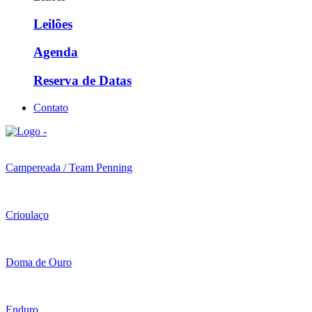
Leilões
Agenda
Reserva de Datas
Contato
Campereada / Team Penning
Crioulaço
Doma de Ouro
Enduro