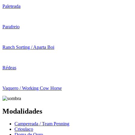
Paleteada
Parafreio
Ranch Sorting / Aparta Boi
Rédeas
Vaquero / Working Cow Horse
Modalidades
Campereada / Team Penning
Crioulaço
Doma de Ouro