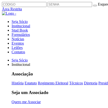
Esquec
Área Restrita
Seja Sócio
Institucional
Stud Book
Formulários
Notícias
Eventos
Leilões
Contatos
Seja Sócio
Institucional
Associação
História
Estatuto
Regimento Eleitoral
Técnicos
Diretoria
Presid
Seja um Associado
Quero me Associar