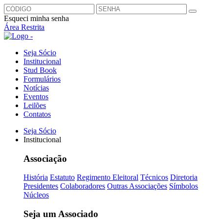
Esqueci minha senha
Área Restrita
Seja Sócio
Institucional
Stud Book
Formulários
Notícias
Eventos
Leilões
Contatos
Seja Sócio
Institucional
Associação
História
Estatuto
Regimento Eleitoral
Técnicos
Diretoria
Presidentes
Colaboradores
Outras Associações
Símbolos
Núcleos
Seja um Associado