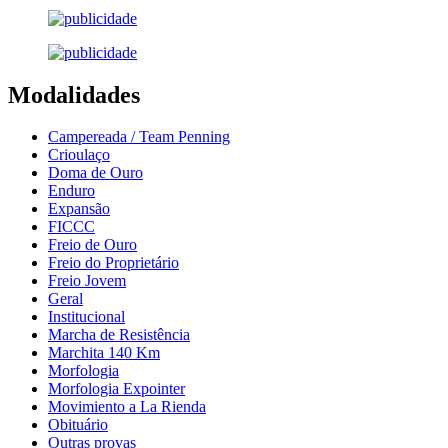
Modalidades
Campereada / Team Penning
Crioulaço
Doma de Ouro
Enduro
Expansão
FICCC
Freio de Ouro
Freio do Proprietário
Freio Jovem
Geral
Institucional
Marcha de Resistência
Marchita 140 Km
Morfologia
Morfologia Expointer
Movimiento a La Rienda
Obituário
Outras provas