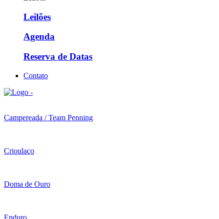
Leilões
Agenda
Reserva de Datas
Contato
Campereada / Team Penning
Crioulaço
Doma de Ouro
Enduro