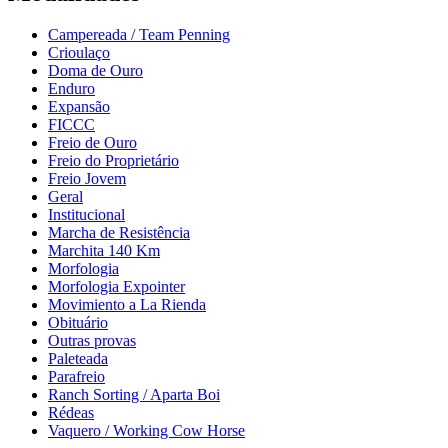
Campereada / Team Penning
Crioulaço
Doma de Ouro
Enduro
Expansão
FICCC
Freio de Ouro
Freio do Proprietário
Freio Jovem
Geral
Institucional
Marcha de Resistência
Marchita 140 Km
Morfologia
Morfologia Expointer
Movimiento a La Rienda
Obituário
Outras provas
Paleteada
Parafreio
Ranch Sorting / Aparta Boi
Rédeas
Vaquero / Working Cow Horse