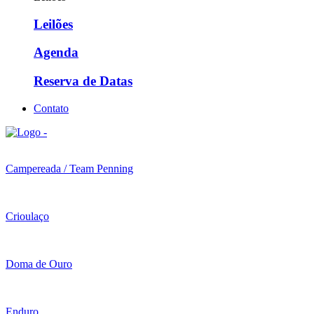
Leilões
Agenda
Reserva de Datas
Contato
Campereada / Team Penning
Crioulaço
Doma de Ouro
Enduro