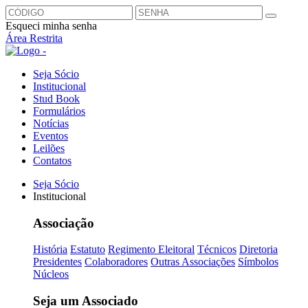
Esqueci minha senha
Área Restrita
Seja Sócio
Institucional
Stud Book
Formulários
Notícias
Eventos
Leilões
Contatos
Seja Sócio
Institucional
Associação
História
Estatuto
Regimento Eleitoral
Técnicos
Diretoria
Presidentes
Colaboradores
Outras Associações
Símbolos
Núcleos
Seja um Associado