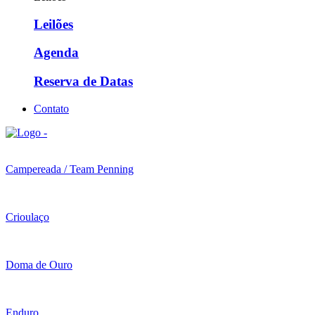
Leilões
Agenda
Reserva de Datas
Contato
Campereada / Team Penning
Crioulaço
Doma de Ouro
Enduro