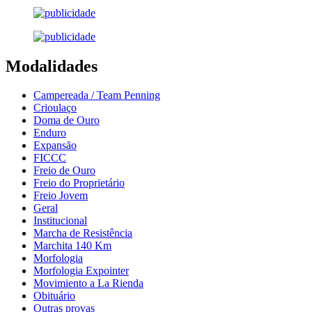
Modalidades
Campereada / Team Penning
Crioulaço
Doma de Ouro
Enduro
Expansão
FICCC
Freio de Ouro
Freio do Proprietário
Freio Jovem
Geral
Institucional
Marcha de Resistência
Marchita 140 Km
Morfologia
Morfologia Expointer
Movimiento a La Rienda
Obituário
Outras provas