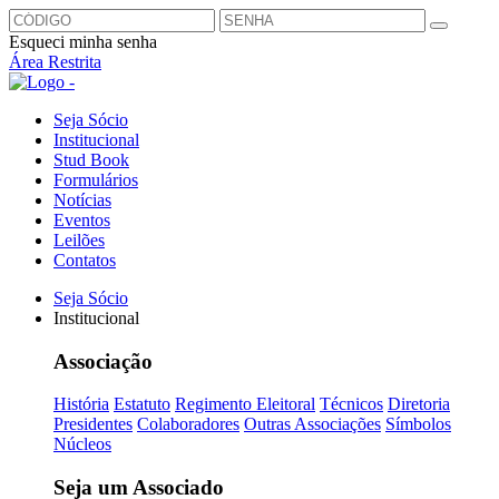
Esqueci minha senha
Área Restrita
Seja Sócio
Institucional
Stud Book
Formulários
Notícias
Eventos
Leilões
Contatos
Seja Sócio
Institucional
Associação
História
Estatuto
Regimento Eleitoral
Técnicos
Diretoria
Presidentes
Colaboradores
Outras Associações
Símbolos
Núcleos
Seja um Associado